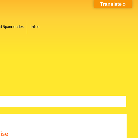
Translate »
nd Spannendes
Infos
eise