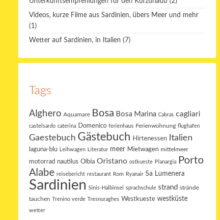
Unterkunftsempfehlungen für den Kurzurlaub
(2)
Videos, kurze Filme aus Sardinien, übers Meer und mehr
(1)
Wetter auf Sardinien, in Italien
(7)
Tags
Bosa
Alghero
cagliari
Bosa Marina
Aquamare
Cabras
Domenico
Ferienwohnung
castelsardo
caterina
ferienhaus
flughafen
Gästebuch
Gaestebuch
Italien
Hirtenessen
laguna-blu
meer
Mietwagen
mittelmeer
Leihwagen
Literatur
Porto
Oristano
motorrad
Olbia
nautilus
ostkueste
Planargia
Alabe
Sa Lumenera
reisebericht
restaurant
Rom
Ryanair
Sardinien
strand
strände
Sinis-Halbinsel
sprachschule
westküste
tauchen
Westkueste
Trenino verde
Tresnuraghes
wetter