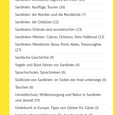
Sardinien, Westküste: Alghero am Meer
(15)
Sardinien: Ausflüge, Touren
(36)
Sardinien: der Norden und die Nordküste
(7)
Sardinien: die Ostküste
(12)
Sardiniens Strände sind wunderschön
(13)
Sardiniens Westen: Cabras, Oristano, Sinis Halbinsel
(13)
Sardiniens Westküste: Bosa, Porto Alabe, Tresnuraghes
(27)
Sardische Geschichte
(9)
Segeln und Boot fahren vor Sardinien
(4)
Sprachschulen, Sprachreisen
(6)
Südküste von Sardinien: im Süden der Insel unterwegs
(6)
Tauchen
(6)
Umweltschutz, Müllentsorgung und Natur in Sardinien
und überall
(19)
Unterkunft in Europa, Tipps von Gästen für Gäste
(2)