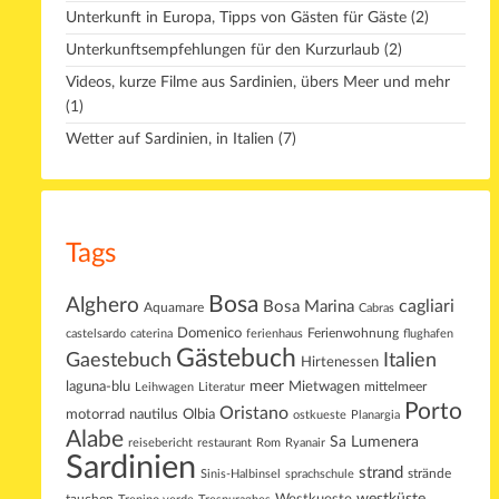
Unterkunft in Europa, Tipps von Gästen für Gäste
(2)
Unterkunftsempfehlungen für den Kurzurlaub
(2)
Videos, kurze Filme aus Sardinien, übers Meer und mehr
(1)
Wetter auf Sardinien, in Italien
(7)
Tags
Bosa
Alghero
cagliari
Bosa Marina
Aquamare
Cabras
Domenico
Ferienwohnung
castelsardo
caterina
ferienhaus
flughafen
Gästebuch
Gaestebuch
Italien
Hirtenessen
laguna-blu
meer
Mietwagen
mittelmeer
Leihwagen
Literatur
Porto
Oristano
motorrad
Olbia
nautilus
ostkueste
Planargia
Alabe
Sa Lumenera
reisebericht
restaurant
Rom
Ryanair
Sardinien
strand
strände
Sinis-Halbinsel
sprachschule