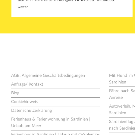
westküste
tauchen
Westkueste
Trenino verde
Tresnuraghes
wetter
Seiten
Neues 
AGB, Allgemeine Geschäftsbedingungen
Mit Hund im 
Sardinien
Anfrage/ Kontakt
Fähre nach Sa
Blog
Anreise
Cookiehinweis
Autoverleih, 
Datenschutzerklärung
Sardinien
Ferienhaus & Ferienwohnung in Sardinien |
Sardinienflu
Urlaub am Meer
nach Sardinie
Ferienhaus in Sardinien | Urlaub mit O-Solemio-