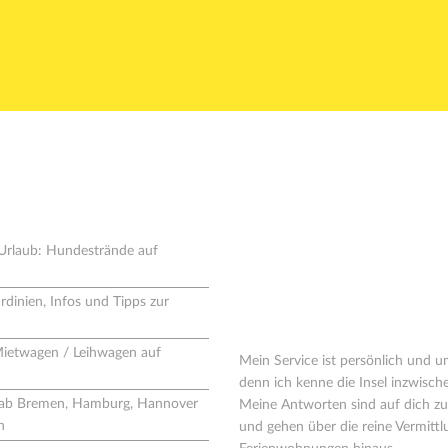
aus dem Blog
Wer steht hinter
solemio?
Urlaub: Hundestrände auf
Seit 2005 vermittle ich Ferienhäuse
rdinien, Infos und Tipps zur
2008 habe ich mich ganz auf Sard
spezialisiert.
Mietwagen / Leihwagen auf
Mein Service ist persönlich und u
denn ich kenne die Insel inzwisch
g ab Bremen, Hamburg, Hannover
Meine Antworten sind auf dich zu
n
und gehen über die reine Vermitt