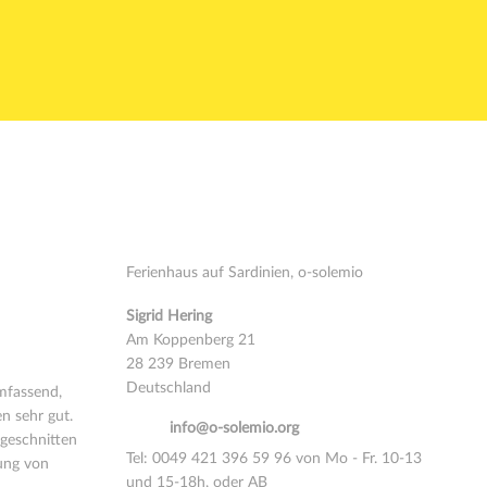
 o-
Kontakt
Ferienhaus auf Sardinien, o-solemio
Sigrid Hering
r in Italien.
Am Koppenberg 21
inien
28 239 Bremen
Deutschland
mfassend,
en sehr gut.
email:
info@o-solemio.org
geschnitten
Tel: 0049 421 396 59 96 von Mo - Fr. 10-13
lung von
und 15-18h, oder AB