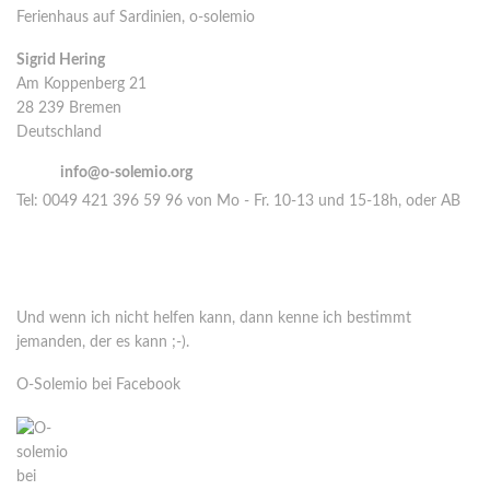
Ferienhaus auf Sardinien, o-solemio
Sigrid Hering
Am Koppenberg 21
28 239 Bremen
Deutschland
email:
info@o-solemio.org
Tel: 0049 421 396 59 96 von Mo - Fr. 10-13 und 15-18h, oder AB
Nimm Kontakt auf über Whatsapp oder Signal
Cell:
0049 177 515 16 14
Und wenn ich nicht helfen kann, dann kenne ich bestimmt
jemanden, der es kann ;-).
O-Solemio bei Facebook