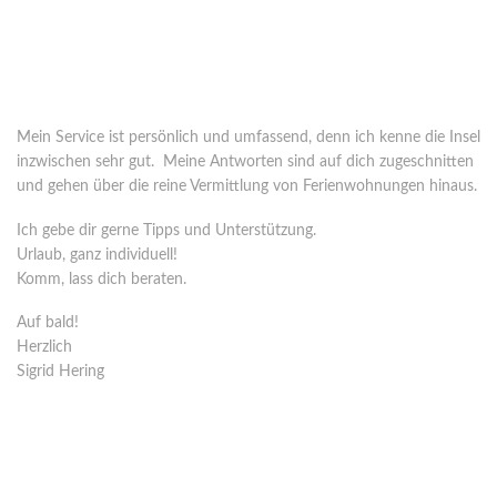
Wer steht hinter o-solemio?
Seit 2005 vermittle ich Ferienhäuser in Italien. 2008 habe ich mich
ganz auf Sardinien spezialisiert.
Mein Service ist persönlich und umfassend, denn ich kenne die Insel
inzwischen sehr gut. Meine Antworten sind auf dich zugeschnitten
und gehen über die reine Vermittlung von Ferienwohnungen hinaus.
Ich gebe dir gerne Tipps und Unterstützung.
Urlaub, ganz individuell!
Komm, lass dich beraten.
Auf bald!
Herzlich
Sigrid Hering
Kontakt