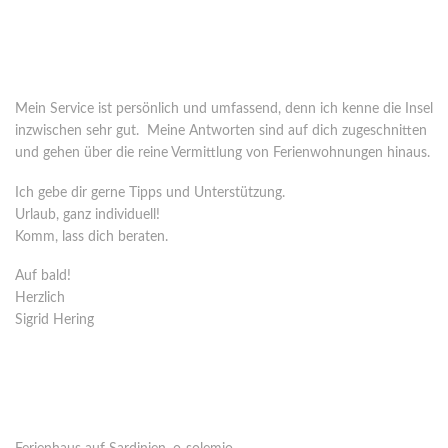
Wer steht hinter o-solemio?
Seit 2005 vermittle ich Ferienhäuser in Italien. 2008 habe ich mich
ganz auf Sardinien spezialisiert.
Mein Service ist persönlich und umfassend, denn ich kenne die Insel
inzwischen sehr gut. Meine Antworten sind auf dich zugeschnitten
und gehen über die reine Vermittlung von Ferienwohnungen hinaus.
Ich gebe dir gerne Tipps und Unterstützung.
Urlaub, ganz individuell!
Komm, lass dich beraten.
Auf bald!
Herzlich
Sigrid Hering
Kontakt