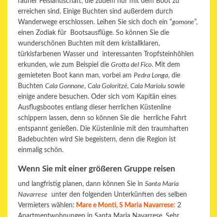
rauher Felslandschaft, die zudem nur mit dem Boot zu
erreichen sind. Einige Buchten sind außerdem durch
Wanderwege erschlossen. Leihen Sie sich doch ein “
gomone
”,
einen Zodiak für Bootsausflüge. So können Sie die
wunderschönen Buchten mit dem kristallklaren,
türkisfarbenen Wasser und interessanten Tropfsteinhöhlen
erkunden, wie zum Beispiel die
Grotta del Fico
. Mit dem
gemieteten Boot kann man, vorbei am
Pedra Longa
, die
Buchten
Cala Gonnone
,
Cala Goloritzé, Cala Mariolu
sowie
einige andere besuchen. Oder sich vom Kapitän eines
Ausflugsbootes entlang dieser herrlichen Küstenline
schippern lassen, denn so können Sie die herrliche Fahrt
entspannt genießen. Die Küstenlinie mit den traumhaften
Badebuchten wird Sie begeistern, denn die Region ist
einmalig schön.
Wenn Sie mit einer größeren Gruppe reisen
und langfristig planen, dann können Sie in
Santa Maria
Navarrese
unter den folgenden Unterkünften des selben
Vermieters wählen:
Mare e Monti, S Maria Navarrese:
2
Apartmentwohnungen in Santa Maria Navarrese. Sehr