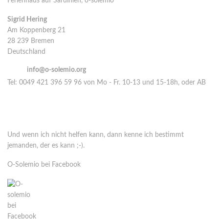
Ferienhaus auf Sardinien, o-solemio
Sigrid Hering
Am Koppenberg 21
28 239 Bremen
Deutschland
email:
info@o-solemio.org
Tel: 0049 421 396 59 96 von Mo - Fr. 10-13 und 15-18h, oder AB
Nimm Kontakt auf über Whatsapp oder Signal
Cell:
0049 177 515 16 14
Und wenn ich nicht helfen kann, dann kenne ich bestimmt
jemanden, der es kann ;-).
O-Solemio bei Facebook