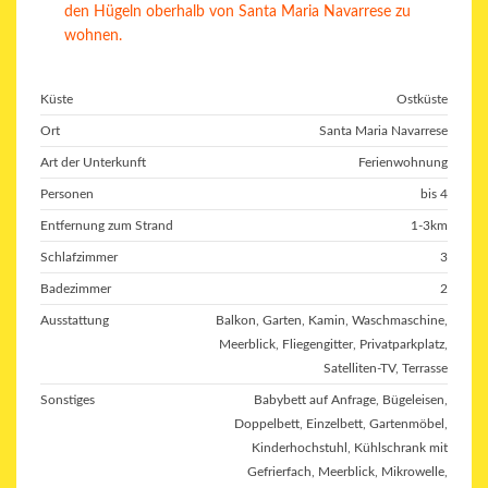
den Hügeln oberhalb von Santa Maria Navarrese zu
wohnen.
Küste
Ostküste
Ort
Santa Maria Navarrese
Art der Unterkunft
Ferienwohnung
Personen
bis 4
Entfernung zum Strand
1-3km
Schlafzimmer
3
Badezimmer
2
Ausstattung
Balkon
,
Garten
,
Kamin
,
Waschmaschine
,
Meerblick
,
Fliegengitter
,
Privatparkplatz
,
Satelliten-TV
,
Terrasse
Sonstiges
Babybett auf Anfrage, Bügeleisen,
Doppelbett, Einzelbett, Gartenmöbel,
Kinderhochstuhl, Kühlschrank mit
Gefrierfach, Meerblick, Mikrowelle,