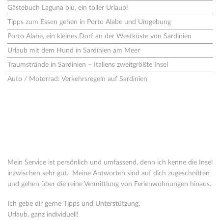
Gästebuch Laguna blu, ein toller Urlaub!
Tipps zum Essen gehen in Porto Alabe und Umgebung
Porto Alabe, ein kleines Dorf an der Westküste von Sardinien
Urlaub mit dem Hund in Sardinien am Meer
Traumstrände in Sardinien – Italiens zweitgrößte Insel
Auto / Motorrad: Verkehrsregeln auf Sardinien
Wer steht hinter o-solemio?
Seit 2005 vermittle ich Ferienhäuser in Italien. 2008 habe ich mich
ganz auf Sardinien spezialisiert.
Mein Service ist persönlich und umfassend, denn ich kenne die Insel
inzwischen sehr gut. Meine Antworten sind auf dich zugeschnitten
und gehen über die reine Vermittlung von Ferienwohnungen hinaus.
Ich gebe dir gerne Tipps und Unterstützung.
Urlaub, ganz individuell!