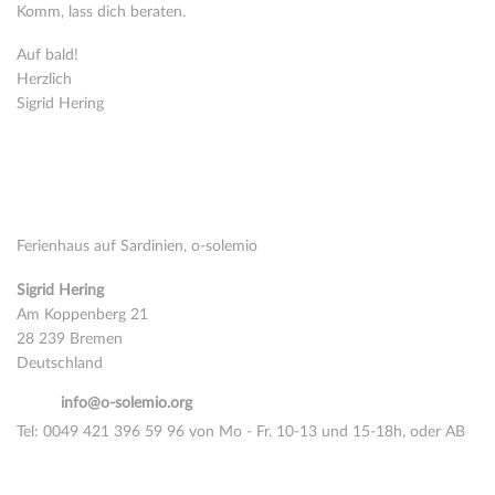
Komm, lass dich beraten.
Auf bald!
Herzlich
Sigrid Hering
Kontakt
Ferienhaus auf Sardinien, o-solemio
Sigrid Hering
Am Koppenberg 21
28 239 Bremen
Deutschland
email:
info@o-solemio.org
Tel: 0049 421 396 59 96 von Mo - Fr. 10-13 und 15-18h, oder AB
Nimm Kontakt auf über Whatsapp oder Signal
Cell:
0049 177 515 16 14