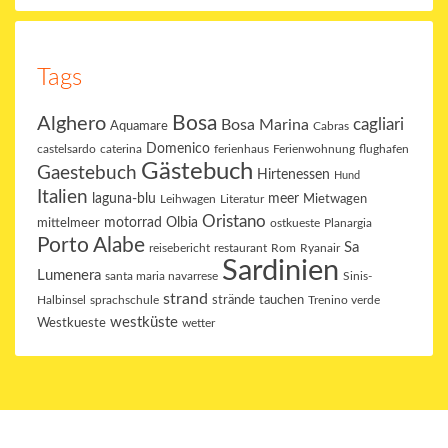
Tags
Bosa
Alghero
cagliari
Bosa Marina
Aquamare
Cabras
Domenico
ferienhaus
Ferienwohnung
flughafen
castelsardo
caterina
Gästebuch
Gaestebuch
Hirtenessen
Hund
Italien
meer
laguna-blu
Mietwagen
Leihwagen
Literatur
Oristano
motorrad
Olbia
mittelmeer
ostkueste
Planargia
Porto Alabe
Sa
reisebericht
restaurant
Ryanair
Rom
Sardinien
Lumenera
santa maria navarrese
Sinis-
strand
sprachschule
strände
tauchen
Halbinsel
Trenino verde
westküste
Westkueste
wetter