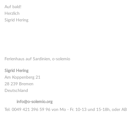
Auf bald!
Herzlich
Sigrid Hering
Kontakt
Ferienhaus auf Sardinien, o-solemio
Sigrid Hering
Am Koppenberg 21
28 239 Bremen
Deutschland
email:
info@o-solemio.org
Tel: 0049 421 396 59 96 von Mo - Fr. 10-13 und 15-18h, oder AB
Nimm Kontakt auf über Whatsapp oder Signal
Cell:
0049 177 515 16 14