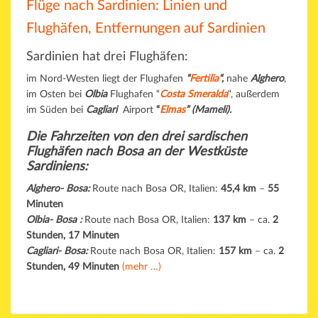
Flüge nach Sardinien: Linien und
Flughäfen, Entfernungen auf Sardinien
Sardinien hat drei Flughäfen:
im Nord-Westen liegt der Flughafen
“
Fertilia
“,
nahe
Alghero
,
im Osten bei
Olbia
Flughafen “
Costa Smeralda
“, außerdem
im Süden bei
Cagliar
i
Airport
“
Elmas
”
(Mameli).
Die Fahrzeiten von den drei sardischen
Flughäfen nach Bosa an der Westküste
Sardiniens:
Alghero- Bosa:
Route nach Bosa OR, Italien:
45,4 km
–
55
Minuten
Olbia- Bosa :
Route nach Bosa OR, Italien:
137 km
– ca.
2
Stunden, 17 Minuten
Cagliari- Bosa:
Route nach Bosa OR, Italien:
157 km
– ca.
2
Stunden, 49 Minuten
(mehr …)