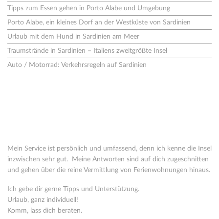
Tipps zum Essen gehen in Porto Alabe und Umgebung
Porto Alabe, ein kleines Dorf an der Westküste von Sardinien
Urlaub mit dem Hund in Sardinien am Meer
Traumstrände in Sardinien – Italiens zweitgrößte Insel
Auto / Motorrad: Verkehrsregeln auf Sardinien
Wer steht hinter o-solemio?
Seit 2005 vermittle ich Ferienhäuser in Italien. 2008 habe ich mich
ganz auf Sardinien spezialisiert.
Mein Service ist persönlich und umfassend, denn ich kenne die Insel
inzwischen sehr gut. Meine Antworten sind auf dich zugeschnitten
und gehen über die reine Vermittlung von Ferienwohnungen hinaus.
Ich gebe dir gerne Tipps und Unterstützung.
Urlaub, ganz individuell!
Komm, lass dich beraten.