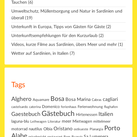
Tauchen
(6)
Umweltschutz, Müllentsorgung und Natur in Sardinien und
überall
(19)
Unterkunft in Europa, Tipps von Gästen für Gäste
(2)
Unterkunftsempfehlungen für den Kurzurlaub
(2)
Videos, kurze Filme aus Sardinien, übers Meer und mehr
(1)
Wetter auf Sardinien, in Italien
(7)
Tags
Bosa
Alghero
cagliari
Bosa Marina
Aquamare
Cabras
Domenico
Ferienwohnung
castelsardo
caterina
ferienhaus
flughafen
Gästebuch
Gaestebuch
Italien
Hirtenessen
laguna-blu
meer
Mietwagen
mittelmeer
Leihwagen
Literatur
Porto
Oristano
motorrad
Olbia
nautilus
ostkueste
Planargia
Alabe
Sa Lumenera
reisebericht
restaurant
Rom
Ryanair