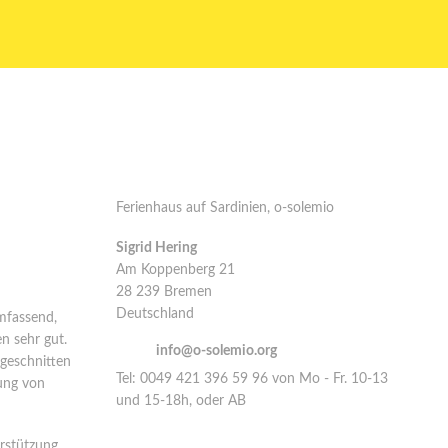
 o-
Kontakt
Ferienhaus auf Sardinien, o-solemio
Sigrid Hering
r in Italien.
Am Koppenberg 21
inien
28 239 Bremen
Deutschland
mfassend,
en sehr gut.
email:
info@o-solemio.org
geschnitten
Tel: 0049 421 396 59 96 von Mo - Fr. 10-13
lung von
und 15-18h, oder AB
Nimm Kontakt auf über Whatsapp oder Signal
rstützung.