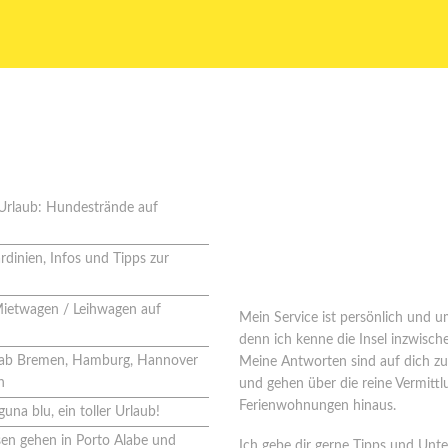
 aus dem Blog
Wer steht hinter
solemio?
Urlaub: Hundestrände auf
Seit 2005 vermittle ich Ferienhäuse
rdinien, Infos und Tipps zur
2008 habe ich mich ganz auf Sard
spezialisiert.
Mietwagen / Leihwagen auf
Mein Service ist persönlich und u
denn ich kenne die Insel inzwisch
g ab Bremen, Hamburg, Hannover
Meine Antworten sind auf dich zu
n
und gehen über die reine Vermitt
Ferienwohnungen hinaus.
una blu, ein toller Urlaub!
en gehen in Porto Alabe und
Ich gebe dir gerne Tipps und Unte