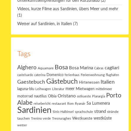
Unterkunftsempfehlungen für den Kurzurlaub
(2)
Videos, kurze Filme aus Sardinien, übers Meer und mehr
(1)
Wetter auf Sardinien, in Italien
(7)
Tags
Bosa
Alghero
cagliari
Bosa Marina
Aquamare
Cabras
Domenico
Ferienwohnung
castelsardo
caterina
ferienhaus
flughafen
Gästebuch
Gaestebuch
Italien
Hirtenessen
laguna-blu
meer
Mietwagen
mittelmeer
Leihwagen
Literatur
Porto
Oristano
motorrad
Olbia
nautilus
ostkueste
Planargia
Alabe
Sa Lumenera
reisebericht
restaurant
Rom
Ryanair
Sardinien
strand
strände
Sinis-Halbinsel
sprachschule
westküste
tauchen
Westkueste
Trenino verde
Tresnuraghes
wetter