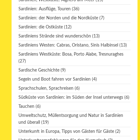
Sardinien, Westküste: Alghero am Meer
(15)
Sardinien: Ausflüge, Touren
(36)
Sardinien: der Norden und die Nordküste
(7)
Sardinien: die Ostküste
(12)
Sardiniens Strände sind wunderschön
(13)
Sardiniens Westen: Cabras, Oristano, Sinis Halbinsel
(13)
Sardiniens Westküste: Bosa, Porto Alabe, Tresnuraghes
(27)
Sardische Geschichte
(9)
Segeln und Boot fahren vor Sardinien
(4)
Sprachschulen, Sprachreisen
(6)
Südküste von Sardinien: im Süden der Insel unterwegs
(6)
Tauchen
(6)
Umweltschutz, Müllentsorgung und Natur in Sardinien
und überall
(19)
Unterkunft in Europa, Tipps von Gästen für Gäste
(2)