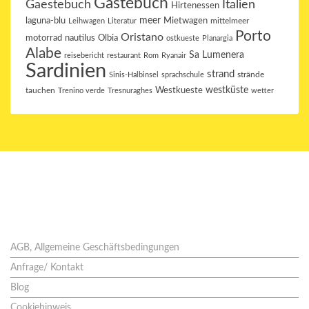
Gästebuch
Gaestebuch
Italien
Hirtenessen
laguna-blu
meer
Mietwagen
mittelmeer
Leihwagen
Literatur
Porto
Oristano
motorrad
Olbia
nautilus
ostkueste
Planargia
Alabe
Sa Lumenera
reisebericht
restaurant
Rom
Ryanair
Sardinien
strand
strände
Sinis-Halbinsel
sprachschule
westküste
tauchen
Westkueste
Trenino verde
Tresnuraghes
wetter
Seiten
AGB, Allgemeine Geschäftsbedingungen
Anfrage/ Kontakt
Blog
Cookiehinweis