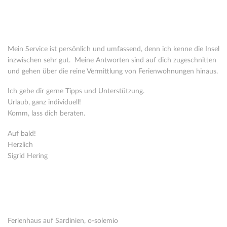
Wer steht hinter o-solemio?
Seit 2005 vermittle ich Ferienhäuser in Italien. 2008 habe ich mich
ganz auf Sardinien spezialisiert.
Mein Service ist persönlich und umfassend, denn ich kenne die Insel
inzwischen sehr gut. Meine Antworten sind auf dich zugeschnitten
und gehen über die reine Vermittlung von Ferienwohnungen hinaus.
Ich gebe dir gerne Tipps und Unterstützung.
Urlaub, ganz individuell!
Komm, lass dich beraten.
Auf bald!
Herzlich
Sigrid Hering
Kontakt
Ferienhaus auf Sardinien, o-solemio