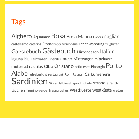
Tags
Bosa
Alghero
cagliari
Bosa Marina
Aquamare
Cabras
Domenico
Ferienwohnung
castelsardo
caterina
ferienhaus
flughafen
Gästebuch
Gaestebuch
Italien
Hirtenessen
laguna-blu
meer
Mietwagen
mittelmeer
Leihwagen
Literatur
Porto
Oristano
motorrad
Olbia
nautilus
ostkueste
Planargia
Alabe
Sa Lumenera
reisebericht
restaurant
Rom
Ryanair
Sardinien
strand
strände
Sinis-Halbinsel
sprachschule
westküste
tauchen
Westkueste
Trenino verde
Tresnuraghes
wetter