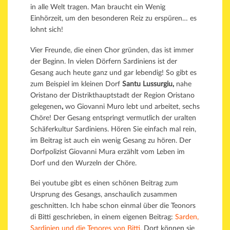
in alle Welt tragen. Man braucht ein Wenig
Einhörzeit, um den besonderen Reiz zu erspüren… es
lohnt sich!
Vier Freunde, die einen Chor gründen, das ist immer
der Beginn. In vielen Dörfern Sardiniens ist der
Gesang auch heute ganz und gar lebendig! So gibt es
zum Beispiel im kleinen Dorf
Santu Lussurgiu,
nahe
Oristano der Distrikthauptstadt der Region Oristano
gelegenen
,
wo Giovanni Muro lebt und arbeitet, sechs
Chöre! Der Gesang entspringt vermutlich der uralten
Schäferkultur Sardiniens. Hören Sie einfach mal rein,
im Beitrag ist auch ein wenig Gesang zu hören. Der
Dorfpolizist Giovanni Mura erzählt vom Leben im
Dorf und den Wurzeln der Chöre.
Bei youtube gibt es einen schönen Beitrag zum
Ursprung des Gesangs, anschaulich zusammen
geschnitten. Ich habe schon einmal über die Teonors
di Bitti geschrieben, in einem eigenen Beitrag:
Sarden,
Sardinien und die Tenores von Bitti.
Dort können sie