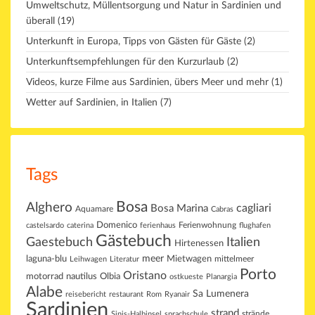
Umweltschutz, Müllentsorgung und Natur in Sardinien und
überall
(19)
Unterkunft in Europa, Tipps von Gästen für Gäste
(2)
Unterkunftsempfehlungen für den Kurzurlaub
(2)
Videos, kurze Filme aus Sardinien, übers Meer und mehr
(1)
Wetter auf Sardinien, in Italien
(7)
Tags
Bosa
Alghero
cagliari
Bosa Marina
Aquamare
Cabras
Domenico
Ferienwohnung
castelsardo
caterina
ferienhaus
flughafen
Gästebuch
Gaestebuch
Italien
Hirtenessen
laguna-blu
meer
Mietwagen
mittelmeer
Leihwagen
Literatur
Porto
Oristano
motorrad
Olbia
nautilus
ostkueste
Planargia
Alabe
Sa Lumenera
reisebericht
restaurant
Rom
Ryanair
Sardinien
strand
strände
Sinis-Halbinsel
sprachschule