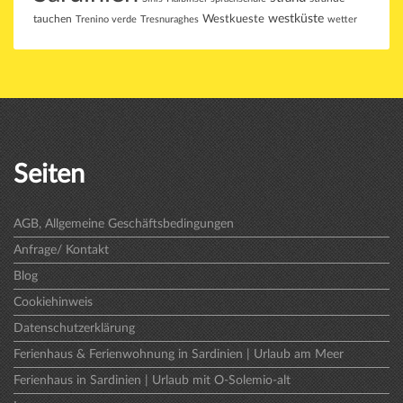
westküste
tauchen
Westkueste
Trenino verde
Tresnuraghes
wetter
Seiten
AGB, Allgemeine Geschäftsbedingungen
Anfrage/ Kontakt
Blog
Cookiehinweis
Datenschutzerklärung
Ferienhaus & Ferienwohnung in Sardinien | Urlaub am Meer
Ferienhaus in Sardinien | Urlaub mit O-Solemio-alt