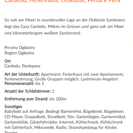
Cardedu, Ferienhaus, Ostküste, Perda e Pera
So nah am Meer! in wundervoller Lage an der Ostküste Sardiniens
liegt das Casa Cardedu. Mitten im Grünen und ganz nah am Meer
und kilometerlangem weißem Sandstrand.
Provinz Ogliastra
Region Ogliastra
Ort
Cardedu, Perdepera
Art der Unterkunft:
Apartment, Ferienhaus mit zwei Apartements,
Ferienwohnung, Große Gruppen möglich, Lastminute-Angebot
Personenanzahl:
bis 5
Anzahl der Schlafzimmer:
2
Entfernung zum Strand:
bis 200m
Sonstiges
Babybett auf Anfrage, Bedingt Barrierefrei, Bügelbrett, Bügeleisen,
CD-Player, Doppelbett, Einzelbett, Fön, Gartenliegen, Gartenmöbel,
Gartenstühle, Gästefahrräder, Internet, Kühlschrank, Kühlschrank
mit Gefrierfach, Mikrowelle, Radio, Strandspielzeug für Kinder,