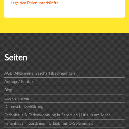
Lage der Ferienunterkünfte
Seiten
AGB, Allgemeine Geschäftsbedingungen
Anfrage/ Kontakt
Blog
Cookiehinweis
Datenschutzerklärung
Ferienhaus & Ferienwohnung in Sardinien | Urlaub am Meer
Ferienhaus in Sardinien | Urlaub mit O-Solemio-alt